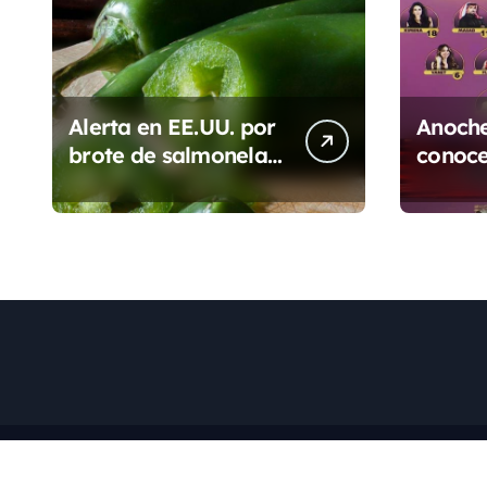
a
s
Alerta en EE.UU. por
Anoche
brote de salmonela
conoce
ligado a jalapeños
nomina
mexicanos; reportan
Casa d
345 casos
México
segun
Copyri