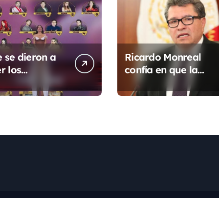
 se dieron a
Ricardo Monreal
r los
confía en que la
dos de La
UNAM retome la
e los Famosos
normalidad e inicie
 2026 en la
el semestre
da semana
mediante el diálogo
ght © Todos los derechos reservados
|
Newspaperup
por
Theme