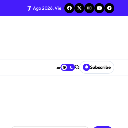
7
nda semana
Ago 2026, Vie
iálogo
Subscribe
Buscar