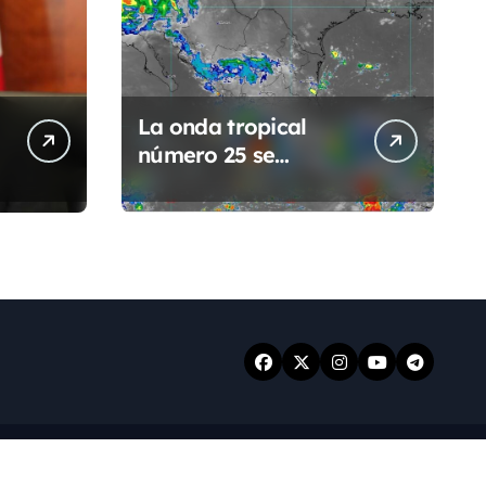
La onda tropical
número 25 se
desplazará sobre el
sureste mexicano
ansar
.