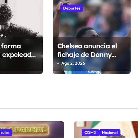
Deportes
 forma
Chelsea anuncia el
a expeleador
fichaje de Danny
; investigan
Welbeck para la
Ago 2, 2026
s
próxima temporada
de Premier League
culos
CDMX
Nacional