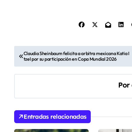
N
Claudia Sheinbaum felicita a arbitra mexicana Katia I
tzel por su participación en Copa Mundial 2026
a
v
Por
e
g
a
Entradas relacionadas
c