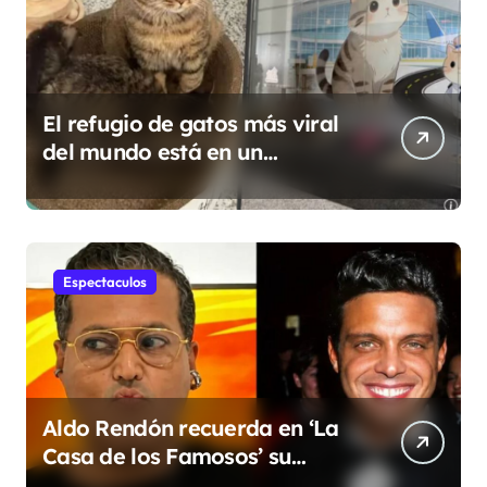
a
d
a
s
El refugio de gatos más viral
del mundo está en un
aeropuerto internacional y
tiene a tres felinos
patrullando las puertas de
embarque
Espectaculos
Aldo Rendón recuerda en ‘La
Casa de los Famosos’ su
encuentro con Luis Miguel