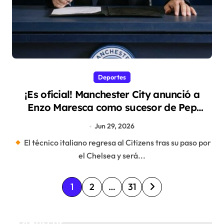
Deportes
¡Es oficial! Manchester City anunció a
Enzo Maresca como sucesor de Pep
Guardiola
Jun 29, 2026
El técnico italiano regresa al Citizens tras su paso por
el Chelsea y será...
P
1
2
…
31
a
g
Buscar