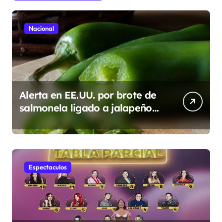
t
r
Nacional
a
d
a
s
Alerta en EE.UU. por brote de
salmonela ligado a jalapeños
mexicanos; reportan 345
casos
Espectaculos