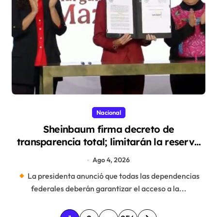
Nacional
Sheinbaum firma decreto de
transparencia total; limitarán la reserva
de información
Ago 4, 2026
La presidenta anunció que todas las dependencias
federales deberán garantizar el acceso a la...
P