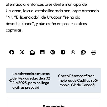
atentado al entonces presidente municipal de
Uruapan, la cual estaba liderada por Jorge Armando
“N”, “El licenciado”, de Uruapan “se ha ido
desarticulando”, y aún están en proceso otras
capturas.
N
La asistencia a museos
Checo Pérez confía en
de México subió de 202
a
mejoras de Cadillac ru
4 a 2025, pero no llega
mbo al GP de Canadá
v
a cifras precovid
e
g
Por
admin