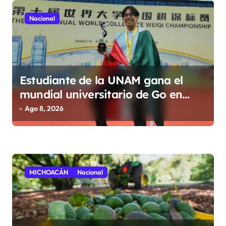
s
Nacional
Estudiante de la UNAM gana el
mundial universitario de Go en
China
Ago 8, 2026
MICHOACÁN
Nacional