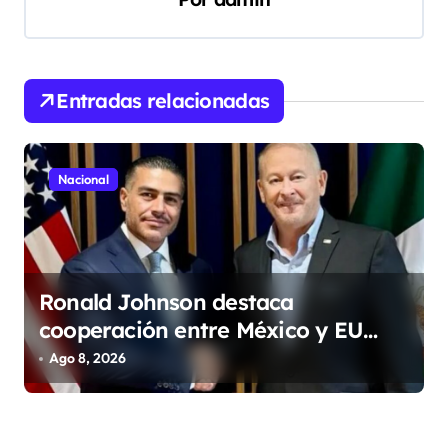
a
c
i
Entradas relacionadas
ó
n
d
Nacional
e
e
n
Ronald Johnson destaca
t
cooperación entre México y EU
r
para la seguridad en región
Ago 8, 2026
a
aguacatera de Michoacán
d
a