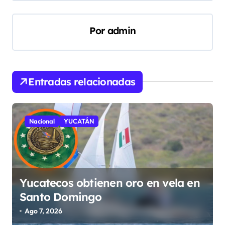
e
g
Por
admin
a
c
i
Entradas relacionadas
ó
n
d
Nacional
YUCATÁN
e
e
n
Yucatecos obtienen oro en vela en
t
Santo Domingo
r
Ago 7, 2026
a