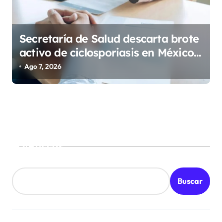
Secretaría de Salud descarta brote
activo de ciclosporiasis en México
y pide tranquilidad a la población
Ago 7, 2026
Buscar
Buscar