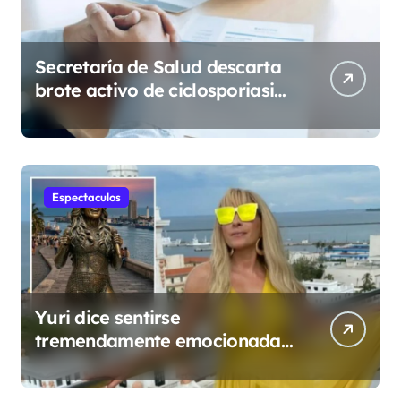
Secretaría de Salud descarta
brote activo de ciclosporiasis
en México y pide tranquilidad
a la población
Espectaculos
Yuri dice sentirse
tremendamente emocionada
sobre su estatua que le harán
en Veracruz