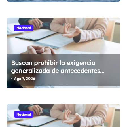
d
a
s
Nacional
Buscan prohibir la exigencia
generalizada de antecedentes
penales para obtener empleo en
Ago 7, 2026
México
Nacional