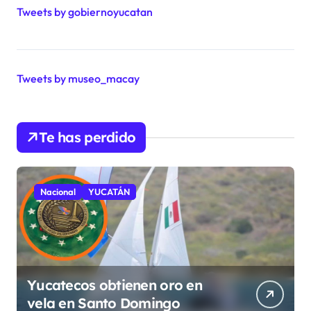
Tweets by gobiernoyucatan
Tweets by museo_macay
Te has perdido
Nacional
YUCATÁN
Yucatecos obtienen oro en
vela en Santo Domingo