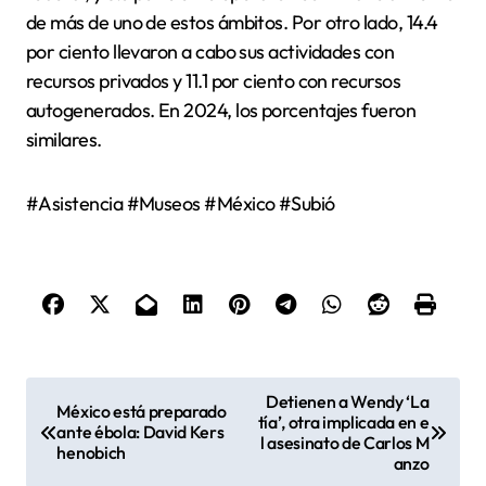
de más de uno de estos ámbitos. Por otro lado, 14.4
por ciento llevaron a cabo sus actividades con
recursos privados y 11.1 por ciento con recursos
autogenerados. En 2024, los porcentajes fueron
similares.
#Asistencia #Museos #México #Subió
N
Detienen a Wendy ‘La
México está preparado
tía’, otra implicada en e
a
ante ébola: David Kers
l asesinato de Carlos M
henobich
v
anzo