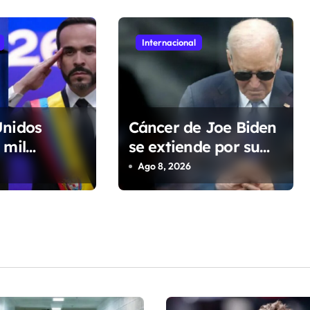
Internacional
Unidos
Cáncer de Joe Biden
 mil
se extiende por su
de dólares a
cuerpo y causa
Ago 8, 2026
 para
metástasis en sus
seguridad
huesos, revela su hijo