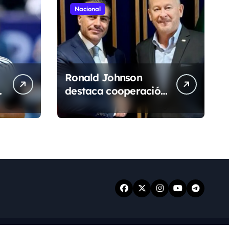
Nacional
Ronald Johnson
destaca cooperación
entre México y EU
para la seguridad en
l
región aguacatera
de Michoacán