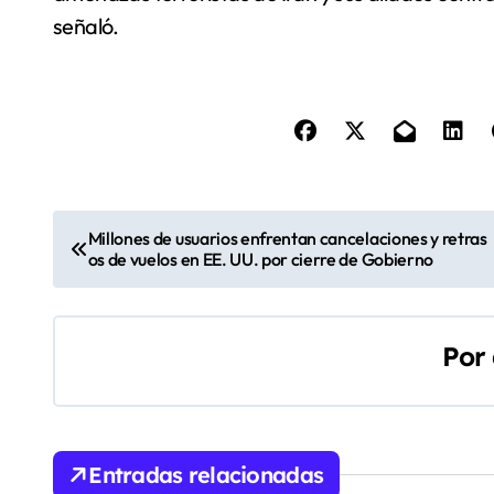
señaló.
N
Millones de usuarios enfrentan cancelaciones y retras
os de vuelos en EE. UU. por cierre de Gobierno
a
v
Por
e
g
a
Entradas relacionadas