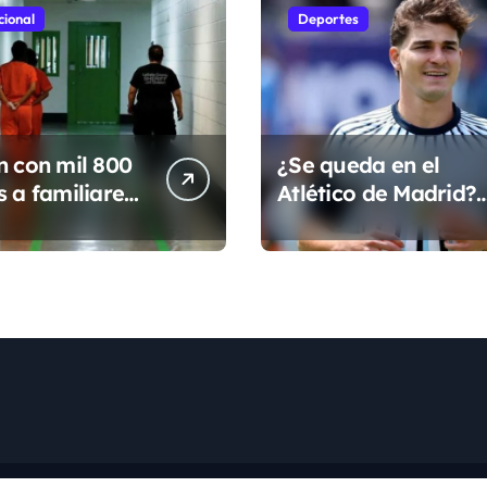
cional
Deportes
n con mil 800
¿Se queda en el
s a familiares
Atlético de Madrid?
rantes
‘Cholo’ Simeone
dos en Estados
responde
; prometen
contundente sobre e
los
futuro de Julián
Álvarez