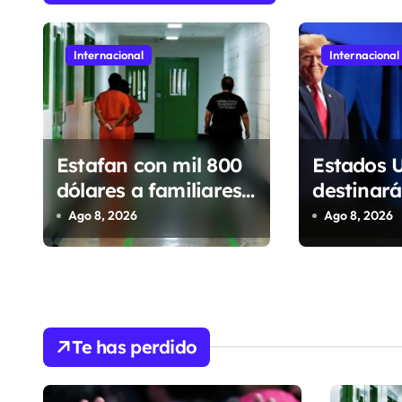
c
i
Internacional
Internacional
ó
n
d
Estafan con mil 800
Estados 
e
dólares a familiares
destinará
de migrantes
millones 
Ago 8, 2026
Ago 8, 2026
e
detenidos en Estados
Colombia
n
Unidos; prometen
reforzar 
liberarlos
t
r
Te has perdido
a