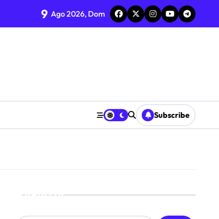
9
iberarlos
Ago 2026, Dom
lián Álvarez
a de Michoacán
Subscribe
Buscar