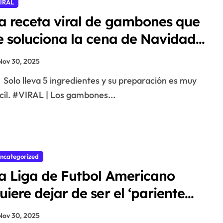
IRAL
a receta viral de gambones que
e soluciona la cena de Navidad
n 15 minutos
Nov 30, 2025
Solo lleva 5 ingredientes y su preparación es muy
cíl. #VIRAL | Los gambones...
ncategorized
a Liga de Futbol Americano
uiere dejar de ser el ‘pariente
obre’ del deporte mexicano
Nov 30, 2025