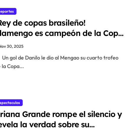
eportes
Rey de copas brasileño!
lamengo es campeón de la Copa
ibertadores tras vencer al
Nov 30, 2025
almeiras
Un gol de Danilo le dio al Mengao su cuarto trofeo
 la Copa...
spectaculos
riana Grande rompe el silencio y
evela la verdad sobre su