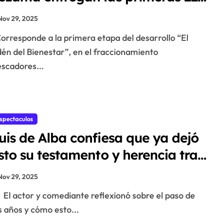
asas del programa Viviendas
Nov 29, 2025
ara el Bienestar, en Playa del
armen
én del Bienestar”, en el fraccionamiento
scadores...
spectaculos
uis de Alba confiesa que ya dejó
isto su testamento y herencia tras
star al borde de la muërtë
Nov 29, 2025
El actor y comediante reflexionó sobre el paso de
s años y cómo esto...