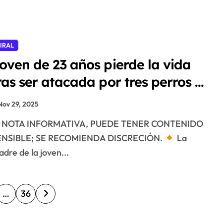
IRAL
oven de 23 años pierde la vida
ras ser atacada por tres perros a
os que cuidaba
Nov 29, 2025
NOTA INFORMATIVA, PUEDE TENER CONTENIDO
ENSIBLE; SE RECOMIENDA DISCRECIÓN.
La
dre de la joven...
…
36