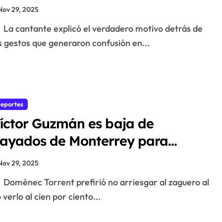
omentado vínculo con Cynthia
Nov 29, 2025
rivo
La cantante explicó el verdadero motivo detrás de
s gestos que generaron confusión en...
eportes
íctor Guzmán es baja de
ayados de Monterrey para
nfrentar a América
Nov 29, 2025
Domènec Torrent prefirió no arriesgar al zaguero al
 verlo al cien por ciento...