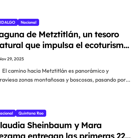
IDALGO
Nacional
aguna de Metztitlán, un tesoro
atural que impulsa el ecoturismo
n Hidalgo
Nov 29, 2025
El camino hacia Metztitlán es panorámico y
raviesa zonas montañosas y boscosas, pasando por...
acional
Quintana Roo
laudia Sheinbaum y Mara
ezama entregan las primeras 225