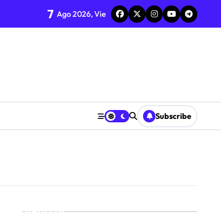
7
nda semana
Ago 2026, Vie
iálogo
Subscribe
Buscar