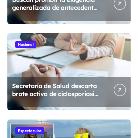
generalizada de antecedentes
penales para obtener empleo
en México
Nacional
Secretaría de Salud descarta
brote activo de ciclosporiasis
en México y pide tranquilidad
a la población
Espectaculos