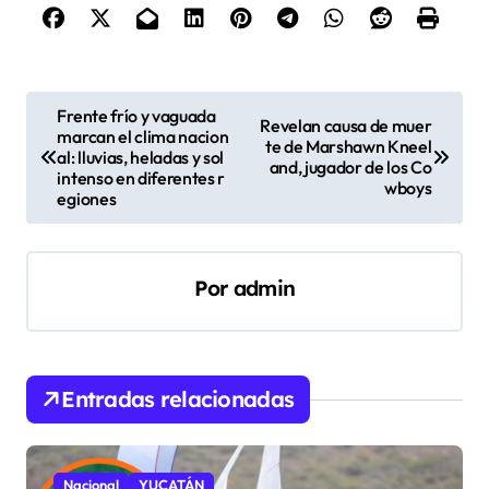
N
Frente frío y vaguada
Revelan causa de muer
marcan el clima nacion
a
te de Marshawn Kneel
al: lluvias, heladas y sol
and, jugador de los Co
v
intenso en diferentes r
wboys
egiones
e
g
a
Por
admin
c
i
ó
Entradas relacionadas
n
d
Nacional
YUCATÁN