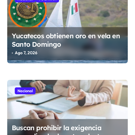
e
e
n
t
Yucatecos obtienen oro en vela en
r
Santo Domingo
a
Ago 7, 2026
d
a
s
Nacional
Buscan prohibir la exigencia