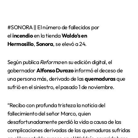
#SONORA || El número de fallecidos por
el
incendio
en la tienda
Waldo’s en
Hermosillo
,
Sonora
, se elevó a 24.
Según publica
Reforma
en su edición digital, el
gobernador
Alfonso Durazo
informó el deceso de
una persona más, derivado de las
quemaduras
que
sufrió en el siniestro, el pasado 1 de noviembre.
“Recibo con profunda tristeza la noticia del
fallecimiento del señor Marco, quien
desafortunadamente perdió la vida a causa de las
complicaciones derivadas de las quemaduras sufridas