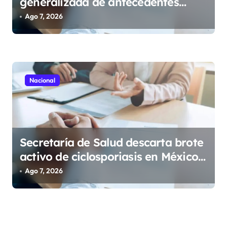
generalizada de antecedentes
penales para obtener empleo en
Ago 7, 2026
México
Nacional
Secretaría de Salud descarta brote
activo de ciclosporiasis en México
y pide tranquilidad a la población
Ago 7, 2026