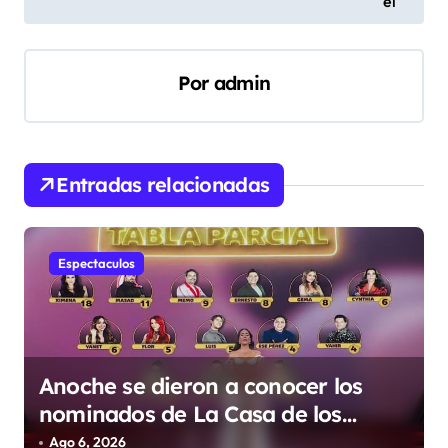
el
e
g
a
Por
admin
c
i
ó
Entradas relacionadas
n
d
Espectaculos
e
e
n
t
Anoche se dieron a conocer los
r
nominados de La Casa de los
Famosos México 2026 en la
a
Ago 6, 2026