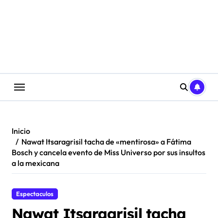
Saltar
al
contenido
Inicio
Nawat Itsaragrisil tacha de «mentirosa» a Fátima
Bosch y cancela evento de Miss Universo por sus insultos
a la mexicana
Espectaculos
Nawat Itsaragrisil tacha