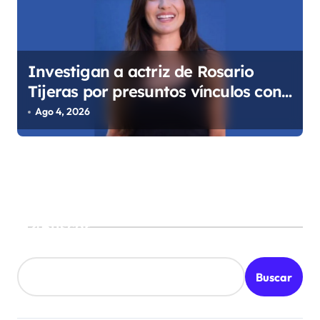
Investigan a actriz de Rosario
Tijeras por presuntos vínculos con
red de huachicol fiscal
Ago 4, 2026
Buscar
Buscar