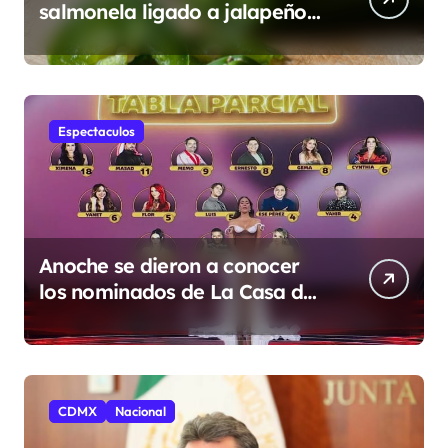
salmonela ligado a jalapeños
mexicanos; reportan 345
casos
Espectaculos
Anoche se dieron a conocer
los nominados de La Casa de
los Famosos México 2026 en la
segunda semana
CDMX
Nacional