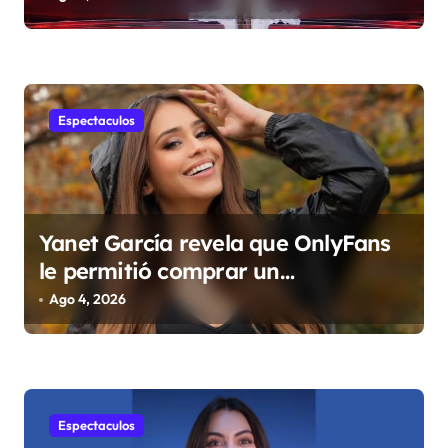
segunda semana
d
a
s
Espectaculos
Yanet García revela que OnlyFans
le permitió comprar un
departamento en Manhattan
Ago 4, 2026
Espectaculos