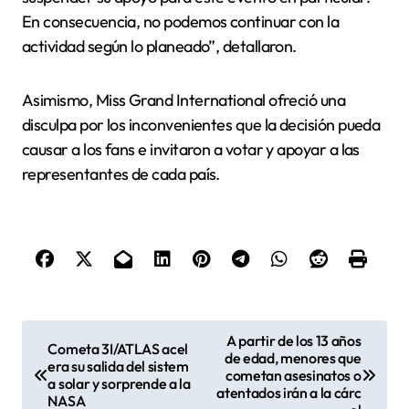
En consecuencia, no podemos continuar con la
actividad según lo planeado”, detallaron.
Asimismo, Miss Grand International ofreció una
disculpa por los inconvenientes que la decisión pueda
causar a los fans e invitaron a votar y apoyar a las
representantes de cada país.
N
A partir de los 13 años
Cometa 3I/ATLAS acel
de edad, menores que
a
era su salida del sistem
cometan asesinatos o
a solar y sorprende a la
v
atentados irán a la cárc
NASA