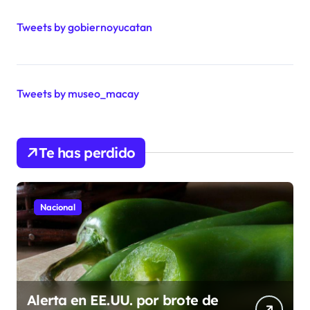
Tweets by gobiernoyucatan
Tweets by museo_macay
Te has perdido
Nacional
Alerta en EE.UU. por brote de