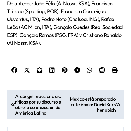
Delanteros: João Félix (Al Nassr, KSA), Francisco
Trincão (Sporting, POR), Francisco Conceição
(Juventus, ITA), Pedro Neto (Chelsea, ING), Rafael
Leão (AC Milan, ITA), Gonçalo Guedes (Real Sociedad,
ESP), Gonçalo Ramos (PSG, FRA) y Cristiano Ronaldo
(Al Nassr, KSA).
N
Arcángel reacciona a c
México está preparado
ríticas por su discurso s
a
ante ébola: David Kers
obre la colonización de
henobich
v
América Latina
e