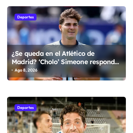
a
s
Deportes
¿Se queda en el Atlético de
Madrid? ‘Cholo’ Simeone responde
contundente sobre el futuro de
Ago 8, 2026
Julián Álvarez
Deportes