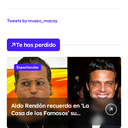
Tweets by museo_macay
Te has perdido
Espectaculos
Aldo Rendón recuerda en ‘La
Casa de los Famosos’ su
encuentro con Luis Miguel