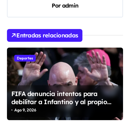
g
Por
admin
a
c
i
Entradas relacionadas
ó
n
d
Deportes
e
e
n
FIFA denuncia intentos para
t
debilitar a Infantino y al propio
r
organismo
Ago 9, 2026
a
d