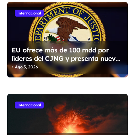
d
Internacional
e
e
n
t
EU ofrece más de 100 mdd por
r
líderes del CJNG y presenta nuevos
cargos
a
Ago 5, 2026
d
a
s
Internacional