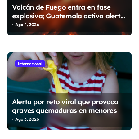
Volcán de Fuego entra en fase
explosiva; Guatemala activa alerta
anaranjada
Ago 4, 2026
Internacional
Alerta por reto viral que provoca
graves quemaduras en menores
Ago 3, 2026