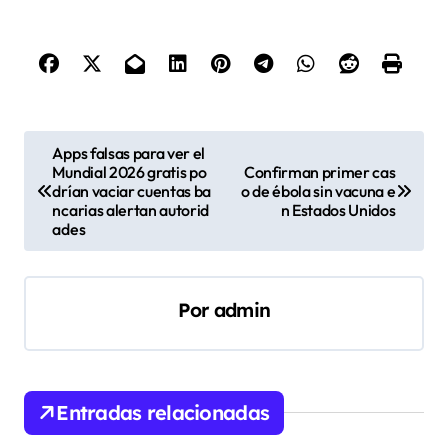
N
Apps falsas para ver el
Mundial 2026 gratis po
Confirman primer cas
a
drían vaciar cuentas ba
o de ébola sin vacuna e
v
ncarias alertan autorid
n Estados Unidos
ades
e
g
a
Por
admin
c
i
ó
Entradas relacionadas
n