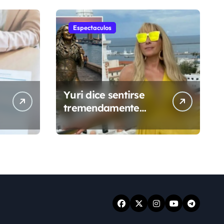
Espectaculos
Yuri dice sentirse
tremendamente
emocionada sobre
su estatua que le
harán en Veracruz