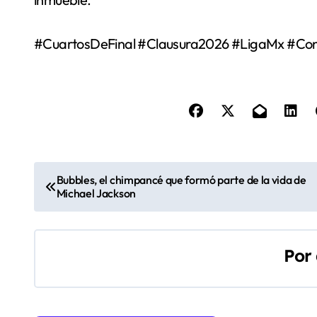
#CuartosDeFinal #Clausura2026 #LigaMx #Con
N
Bubbles, el chimpancé que formó parte de la vida de
Michael Jackson
a
v
Por
e
g