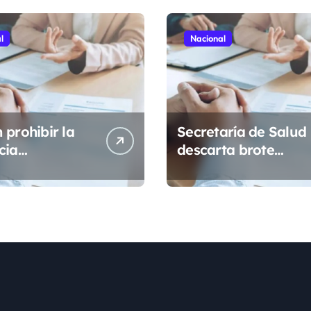
l
Nacional
 prohibir la
Secretaría de Salud
cia
descarta brote
lizada de
activo de
dentes
ciclosporiasis en
s para
México y pide
r empleo en
tranquilidad a la
o
población