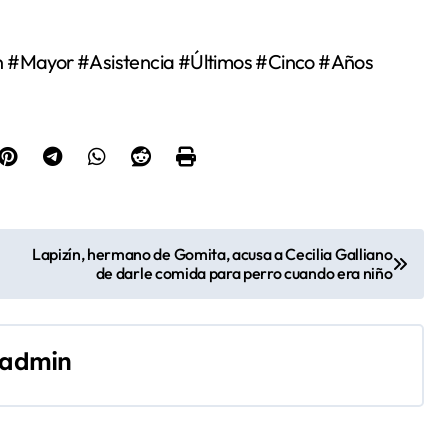
 #Mayor #Asistencia #Últimos #Cinco #Años
Lapizín, hermano de Gomita, acusa a Cecilia Galliano
de darle comida para perro cuando era niño
admin