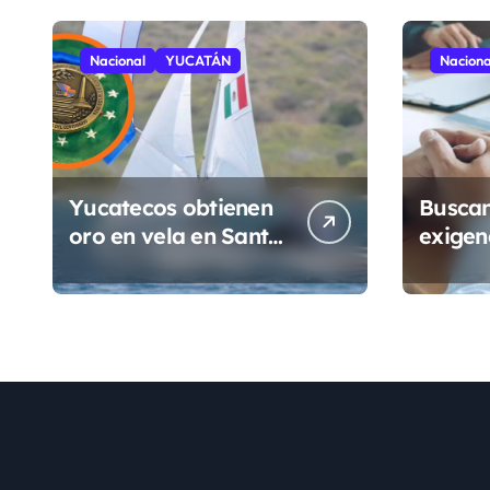
a
d
Nacional
YUCATÁN
Naciona
a
s
Yucatecos obtienen
Buscan
oro en vela en Santo
exigen
Domingo
genera
antece
penale
obtene
Méxic