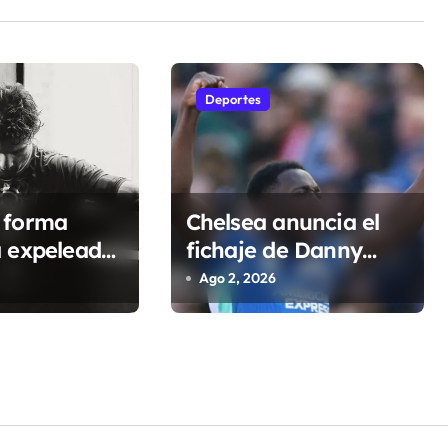
Deportes
 forma
Chelsea anuncia el
a expeleador
fichaje de Danny
; investigan
Welbeck para la
Ago 2, 2026
s
próxima temporada
de Premier League