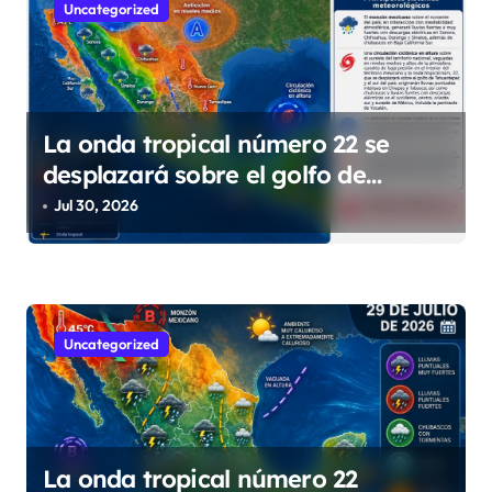
e
Uncategorized
e
n
t
La onda tropical número 22 se
r
desplazará sobre el golfo de
a
Tehuantepec y el sur del país
Jul 30, 2026
d
a
s
Uncategorized
La onda tropical número 22