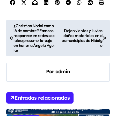
N
¿Christian Nodal camb
ió de nombre? Famoso
Dejan vientos y lluvias
a
reaparece en redes soc
daños materiales en d
v
iales; presume tatuaje
os municipios de Hidalg
en honor a Ángela Agui
o
e
lar
g
a
Por
admin
c
i
ó
Entradas relacionadas
n
d