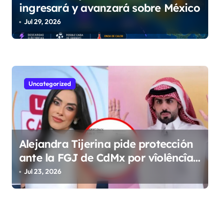
ingresará y avanzará sobre México
Jul 29, 2026
Uncategorized
Alejandra Tijerina pide protección
ante la FGJ de CdMx por vîolêncîa
mediática y psicológica de Masad
Jul 23, 2026
Altamimi, integrante de La Casa de
los Famosos