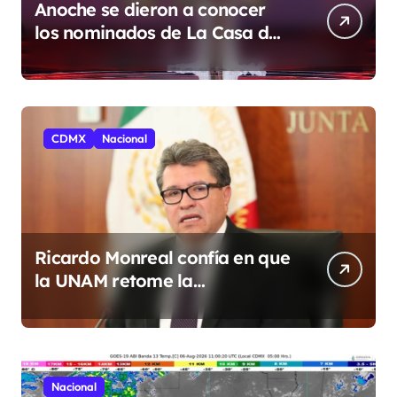
Anoche se dieron a conocer
los nominados de La Casa de
los Famosos México 2026 en la
segunda semana
CDMX
Nacional
Ricardo Monreal confía en que
la UNAM retome la
normalidad e inicie el
semestre mediante el diálogo
Nacional