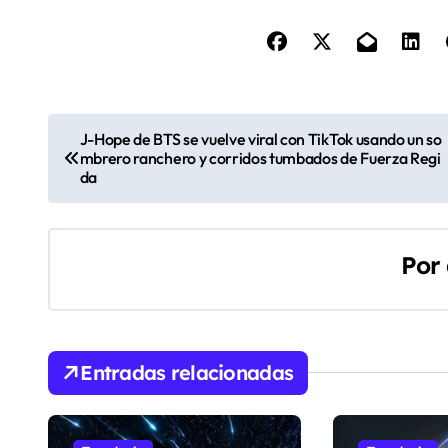
N
J-Hope de BTS se vuelve viral con TikTok usando un so
mbrero ranchero y corridos tumbados de Fuerza Regi
a
da
v
e
Por
g
a
c
Entradas relacionadas
i