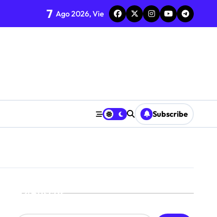
7
nda semana
Ago 2026, Vie
iálogo
Subscribe
Buscar