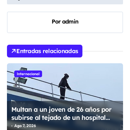
e
g
Por
admin
a
c
i
Entradas relacionadas
ó
n
d
Internacional
e
e
n
Multan a un joven de 26 años por
t
subirse al tejado de un hospital
r
disfrazado de «La Muerte» en
Ago 7, 2026