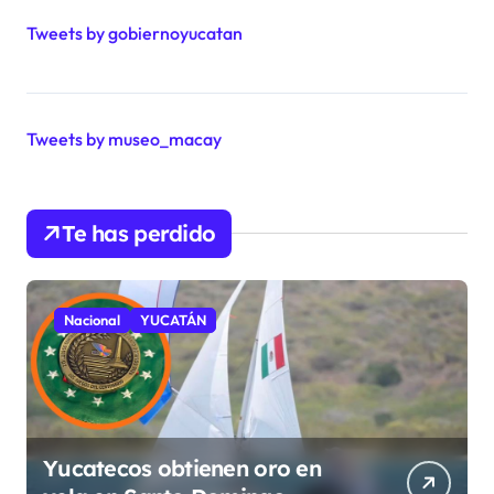
Tweets by gobiernoyucatan
Tweets by museo_macay
Te has perdido
Nacional
YUCATÁN
Yucatecos obtienen oro en