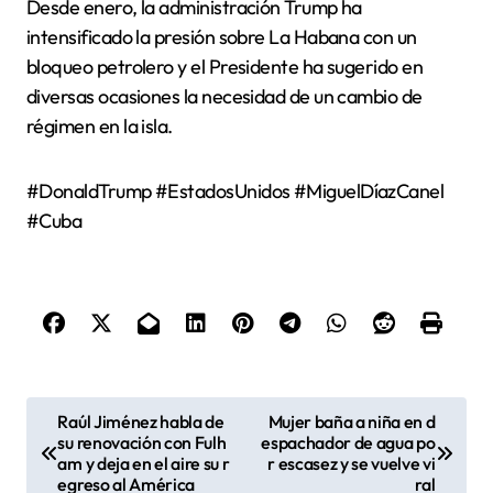
Desde enero, la administración Trump ha
intensificado la presión sobre La Habana con un
bloqueo petrolero y el Presidente ha sugerido en
diversas ocasiones la necesidad de un cambio de
régimen en la isla.
#DonaldTrump #EstadosUnidos #MiguelDíazCanel
#Cuba
N
Raúl Jiménez habla de
Mujer baña a niña en d
su renovación con Fulh
espachador de agua po
a
am y deja en el aire su r
r escasez y se vuelve vi
v
egreso al América
ral