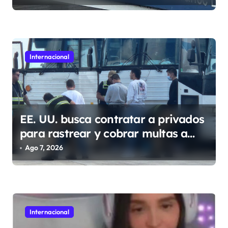
a
Gales
d
a
s
Internacional
EE. UU. busca contratar a privados
para rastrear y cobrar multas a
migrantes deportados en México y
Ago 7, 2026
Centroamérica
Internacional