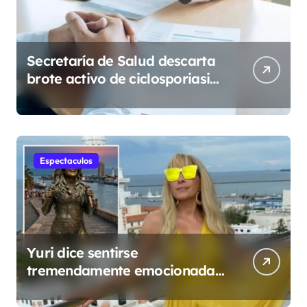
Secretaría de Salud descarta
brote activo de ciclosporiasis
en México y pide tranquilidad
a la población
Espectaculos
Yuri dice sentirse
tremendamente emocionada
sobre su estatua que le harán
en Veracruz