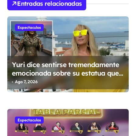
ó
Entradas relacionadas
n
d
Espectaculos
e
e
n
t
Yuri dice sentirse tremendamente
r
emocionada sobre su estatua que
le harán en Veracruz
a
Ago 7, 2026
d
a
s
Espectaculos