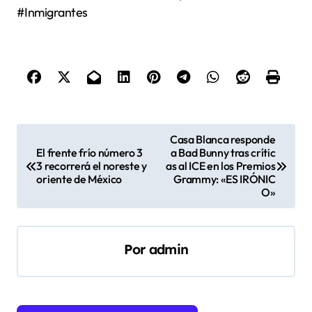
#Inmigrantes
N
Casa Blanca responde
El frente frío número 3
a Bad Bunny tras crític
a
3 recorrerá el noreste y
as al ICE en los Premios
v
oriente de México
Grammy: «ES IRÓNIC
O»
e
g
a
Por
admin
c
i