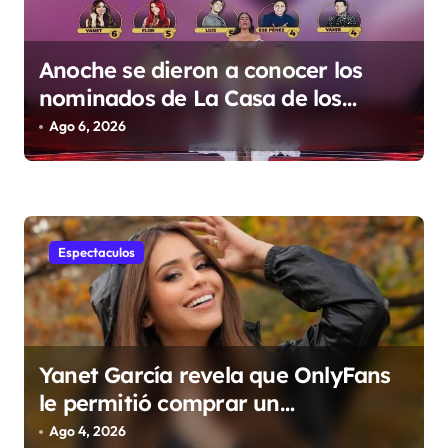
Anoche se dieron a conocer los
nominados de La Casa de los
Famosos México 2026 en la
Ago 6, 2026
segunda semana
Espectaculos
Yanet García revela que OnlyFans
le permitió comprar un
departamento en Manhattan
Ago 4, 2026