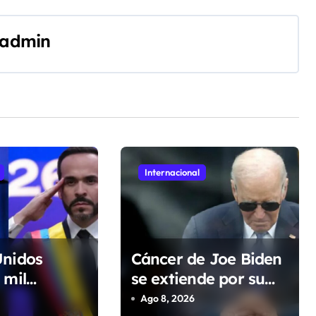
admin
Internacional
Unidos
Cáncer de Joe Biden
 mil
se extiende por su
de dólares a
cuerpo y causa
Ago 8, 2026