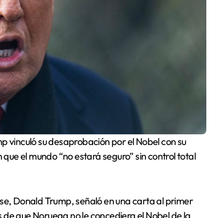
p vinculó su desaprobación por el Nobel con su
n que el mundo “no estará seguro” sin control total
, Donald Trump, señaló en una carta al primer
 de que Noruega no le concediera el Nobel de la