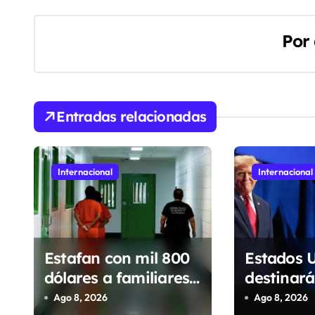
v
Por
e
g
a
Entradas relacionadas
c
i
Internacional
Internacional
ó
n
d
Estafan con mil 800
Estados 
e
dólares a familiares
destinará
de migrantes
millones 
Ago 8, 2026
Ago 8, 2026
e