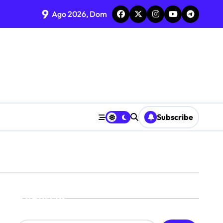
9
lián Álvarez
Ago 2026, Dom
a de Michoacán
Subscribe
iberarlos
Buscar