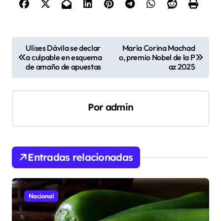
N
Ulises Dávila se declar
María Corina Machad
a culpable en esquema
o, premio Nobel de la P
a
de amaño de apuestas
az 2025
v
e
Por
admin
g
a
c
i
Entradas relacionadas
ó
n
Nacional
d