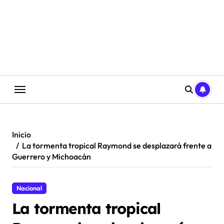
Saltar
al
contenido
Inicio
La tormenta tropical Raymond se desplazará frente a
Guerrero y Michoacán
Nacional
La tormenta tropical