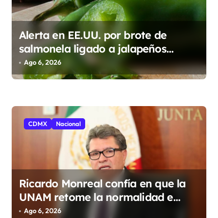
e
e
n
Alerta en EE.UU. por brote de
salmonela ligado a jalapeños
t
mexicanos; reportan 345 casos
Ago 6, 2026
r
a
d
a
CDMX
Nacional
s
Ricardo Monreal confía en que la
UNAM retome la normalidad e
inicie el semestre mediante el
Ago 6, 2026