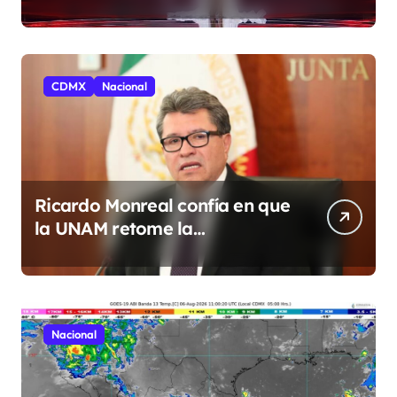
los Famosos México 2026 en la
segunda semana
CDMX
Nacional
Ricardo Monreal confía en que
la UNAM retome la
normalidad e inicie el
semestre mediante el diálogo
Nacional