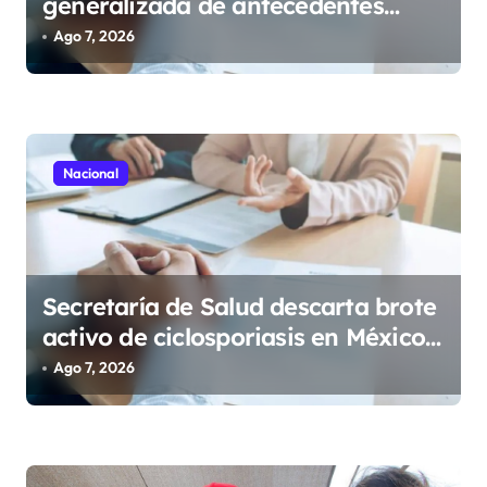
generalizada de antecedentes
t
penales para obtener empleo en
Ago 7, 2026
r
México
a
d
a
Nacional
s
Secretaría de Salud descarta brote
activo de ciclosporiasis en México
y pide tranquilidad a la población
Ago 7, 2026