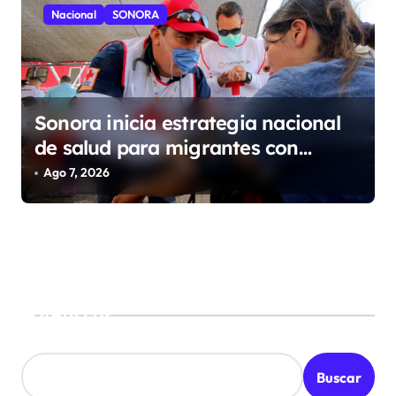
Nacional
SONORA
Sonora inicia estrategia nacional
de salud para migrantes con
vacunación y apoyo psicológico sin
Ago 7, 2026
importar su estatus
Buscar
Buscar