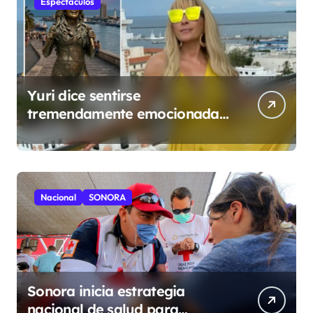
Espectaculos
Yuri dice sentirse
tremendamente emocionada
sobre su estatua que le harán
en Veracruz
Nacional
SONORA
Sonora inicia estrategia
nacional de salud para