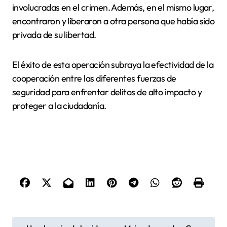
involucradas en el crimen. Además, en el mismo lugar,
encontraron y liberaron a otra persona que había sido
privada de su libertad.
El éxito de esta operación subraya la efectividad de la
cooperación entre las diferentes fuerzas de
seguridad para enfrentar delitos de alto impacto y
proteger a la ciudadanía.
N