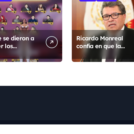
 se dieron a
Ricardo Monreal
r los
confía en que la
dos de La
UNAM retome la
e los Famosos
normalidad e inicie
 2026 en la
el semestre
da semana
mediante el diálogo
ght © Todos los derechos reservados
|
Newspaperup
por
Theme