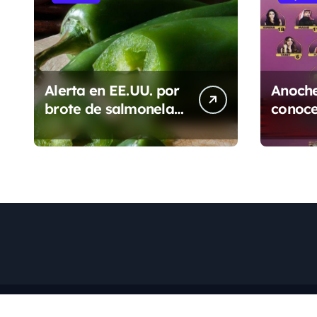
a
s
Alerta en EE.UU. por
Anoche
brote de salmonela
conoce
ligado a jalapeños
nomina
mexicanos; reportan
Casa d
345 casos
México
segun
Copyri