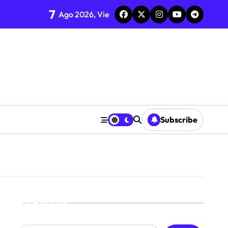
7
nda semana
Ago 2026, Vie
iálogo
Subscribe
Buscar