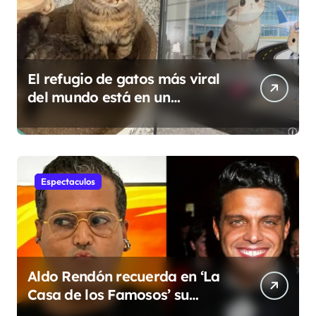
El refugio de gatos más viral
del mundo está en un
aeropuerto internacional y
tiene a tres felinos
patrullando las puertas de
embarque
Espectaculos
Aldo Rendón recuerda en ‘La
Casa de los Famosos’ su
encuentro con Luis Miguel