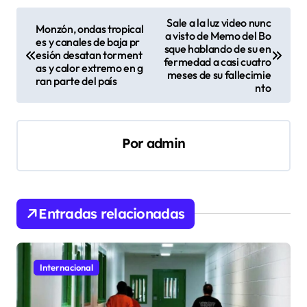
N
Sale a la luz video nunc
Monzón, ondas tropical
a visto de Memo del Bo
a
es y canales de baja pr
sque hablando de su en
esión desatan torment
v
fermedad a casi cuatro
as y calor extremo en g
meses de su fallecimie
ran parte del país
e
nto
g
a
Por
admin
c
i
ó
Entradas relacionadas
n
d
e
Internacional
e