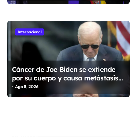
Internacional
Cáncer de Joe Biden se extiende
por su cuerpo y causa metástasis
en sus huesos, revela su hijo
Ago 8, 2026
Buscar