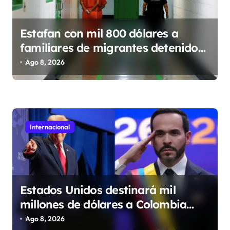
n
t
Estafan con mil 800 dólares a
r
familiares de migrantes detenidos
a
en Estados Unidos; prometen
Ago 8, 2026
d
liberarlos
a
s
Internacional
Estados Unidos destinará mil
millones de dólares a Colombia
para reforzar seguridad
Ago 8, 2026