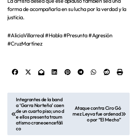
La artista desea que ese aplauso también sea una
forma de acompañarla en su lucha por la verdad y la
justicia.
#AliciaVillarreal #Habla #Presunta #Agresión
#CruzMartínez
N
Integrantes de la band
a ‘Garra Norteña’ caen
a
Ataque contra Ciro Gó
de un cuarto piso; uno d
mez Leyva fue ordenad
v
e ellos presenta traum
o por “El Mecho”
atismo craneoencefáli
e
co