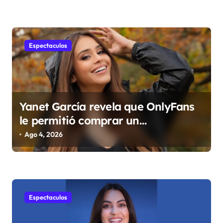
a
s
Espectaculos
Yanet García revela que OnlyFans
le permitió comprar un
departamento en Manhattan
Ago 4, 2026
Espectaculos