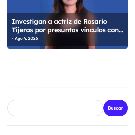
Investigan a actriz de Rosario
Tijeras por presuntos vínculos con
red de huachicol fiscal
Ago 4, 2026
Buscar
Buscar