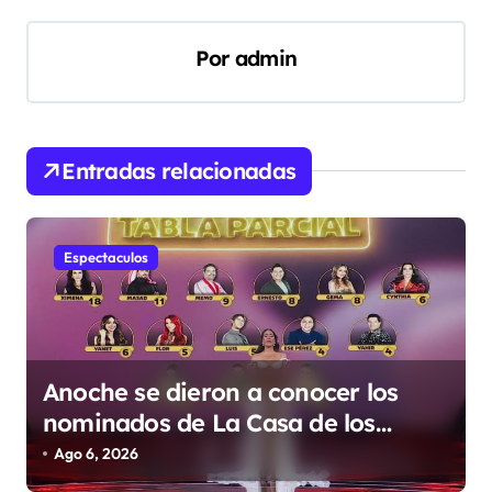
g
a
Por
admin
c
i
ó
Entradas relacionadas
n
d
e
Espectaculos
e
n
t
Anoche se dieron a conocer los
r
nominados de La Casa de los
a
Famosos México 2026 en la
Ago 6, 2026
d
segunda semana