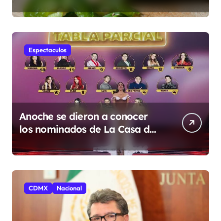
mexicanos; reportan 345
casos
Espectaculos
Anoche se dieron a conocer
los nominados de La Casa de
los Famosos México 2026 en la
segunda semana
CDMX
Nacional