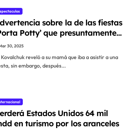
spectaculos
dvertencia sobre la de las fiestas
Porta Potty’ que presuntamente
asi le quitan la vida a la modelo
Mar 30, 2025
aría Kovalchuk en Dubái
Kovalchuk reveló a su mamá que iba a asistir a una
esta, sin embargo, después...
nternacional
erderá Estados Unidos 64 mil
dd en turismo por los aranceles