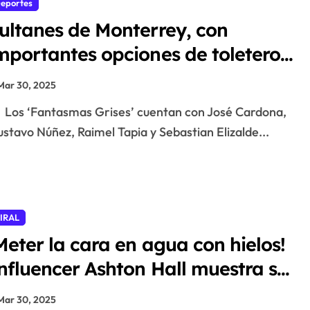
eportes
ultanes de Monterrey, con
mportantes opciones de toleteros
ara el arranque de temporada
Mar 30, 2025
n la LMB
Los ‘Fantasmas Grises’ cuentan con José Cardona,
stavo Núñez, Raimel Tapia y Sebastian Elizalde...
IRAL
Meter la cara en agua con hielos!
nfluencer Ashton Hall muestra su
utina matutina y desata memes
Mar 30, 2025