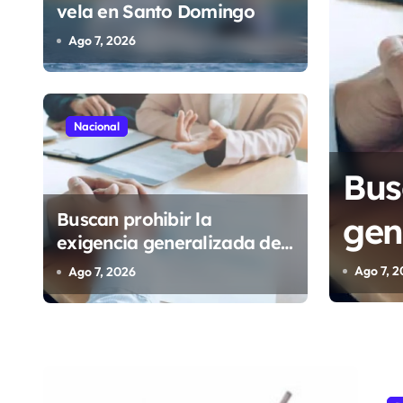
vela en Santo Domingo
Ago 7, 2026
Nacional
ir la exigencia
Sec
Buscan prohibir la
 de antecedentes
bro
exigencia generalizada de
 obtener empleo en
Méx
antecedentes penales para
Ago 7,
Ago 7, 2026
obtener empleo en México
po