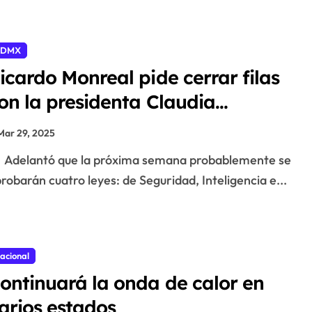
CDMX
icardo Monreal pide cerrar filas
on la presidenta Claudia
heinbaum en la defensa de la
Mar 29, 2025
atria y el país
Adelantó que la próxima semana probablemente se
robarán cuatro leyes: de Seguridad, Inteligencia e...
acional
ontinuará la onda de calor en
arios estados