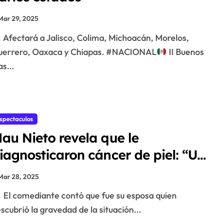
Mar 29, 2025
Afectará a Jalisco, Colima, Michoacán, Morelos,
uerrero, Oaxaca y Chiapas. #NACIONAL
II Buenos
as...
spectaculos
au Nieto revela que le
iagnosticaron cáncer de piel: “Un
ía me salió un granito en el
Mar 28, 2025
echo”
El comediante contó que fue su esposa quien
scubrió la gravedad de la situación...