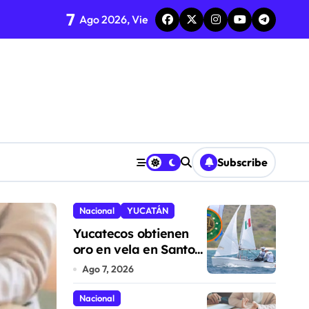
7
xico
Ago 2026, Vie
blación
n importar su estatus
ales
éxico y Centroamérica
Subscribe
de aguacate
Nacional
YUCATÁN
Espectaculos
Yucatecos obtienen
oro en vela en Santo
Domingo
Ago 7, 2026
Nacional